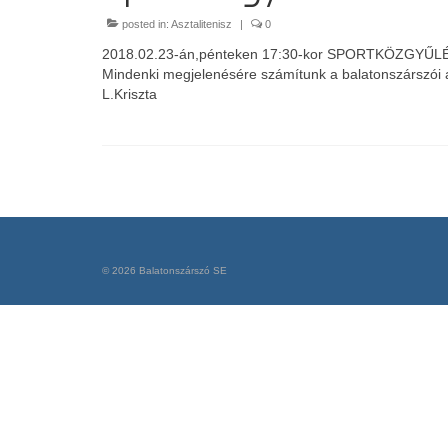
posted in:
Asztalitenisz
|
0
2018.02.23-án,pénteken 17:30-kor SPORTKÖZGYŰLÉS 
Mindenki megjelenésére számítunk a balatonszárszói as
L.Kriszta
© 2026 Balatonszárszó SE