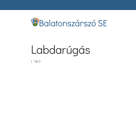
Labdarúgás
|
0